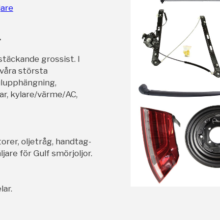
jare
r
stäckande grossist. I
 våra största
ulupphängning,
ar, kylare/värme/AC,
orer, oljetråg, handtag-
jare för Gulf smörjoljor.
lar.