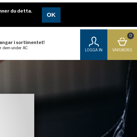
nner du detta.
0
langar i sortimentet!
ar dem under AC
LOGGA IN
VARUKORG