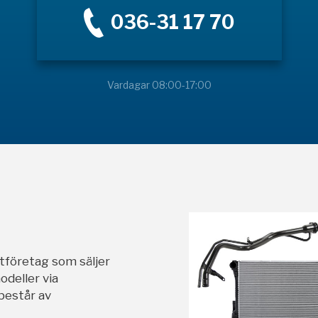
036-31 17 70
Vardagar 08:00-17:00
stföretag som säljer
odeller via
 består av