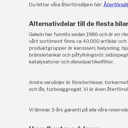
Du hittar våra återförsäljare här:
Återförsäl
Alternativdelar till de flesta bila
Galwin har funnits sedan 1986 och är en rik
vårt sortiment finns ca 40.000 artiklar och
produktgrupper är karosseri, belysning, hj
bränsletankar och påfyllningsrör, sidospegl
katalysatorer och dieselpartikelfilter.
Andra varulinjer är fönsterhissar, torkarmot
och lås, turboaggregat. Vi är även återförsäl
Vi lämnar 3-års garanti på alla våra reservde