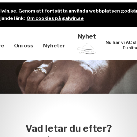
alwin.se. Genom att fortsätta använda webbplatsen godkä
jande länk:
Om cookies på galwin.se
Nyhet
Nu har vi AC s
re
Om oss
Nyheter
Du hitt
Vad letar du efter?