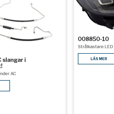
008850-10
Strålkastare LED 
LÄS MER
 slangar i
!
under AC