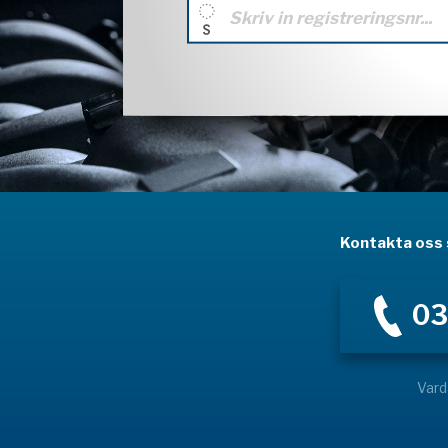
Kontakta oss s
03
Vard