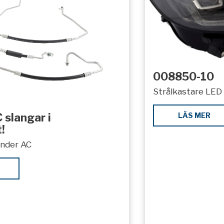
008850-10
Strålkastare LED 
LÄS MER
 slangar i
!
under AC