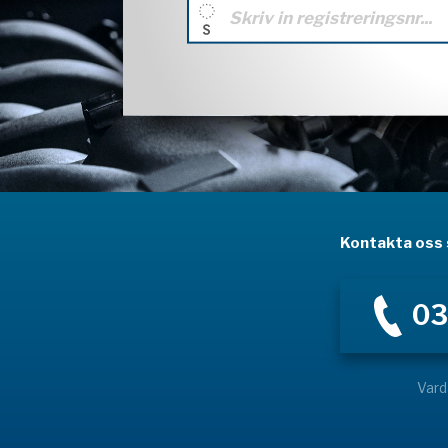
Kontakta oss s
03
Vard