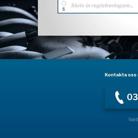
Kontakta oss s
03
Vard