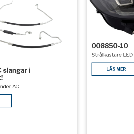
008850-10
Strålkastare LED 
LÄS MER
 slangar i
!
under AC