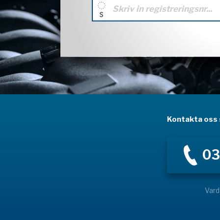
Kontakta oss s
03
Vard