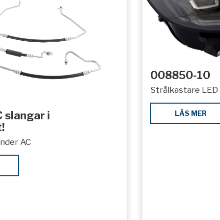
008850-10
Strålkastare LED 
LÄS MER
 slangar i
!
under AC