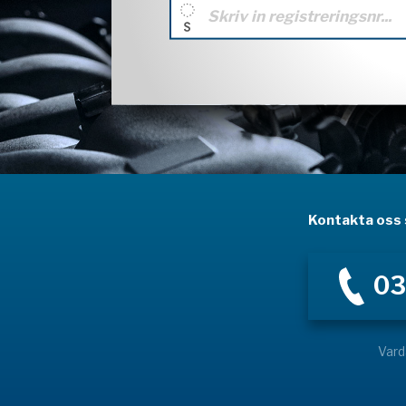
Kontakta oss s
03
Vard