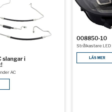
008850-10
Strålkastare LED 
LÄS MER
 slangar i
!
under AC