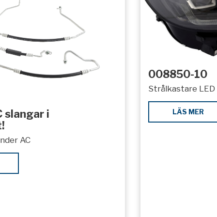
008850-10
Strålkastare LED 
LÄS MER
 slangar i
!
under AC