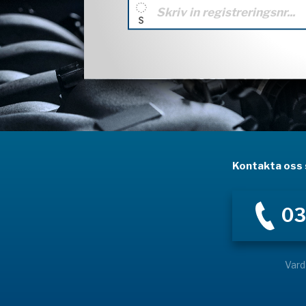
Kontakta oss s
03
Vard