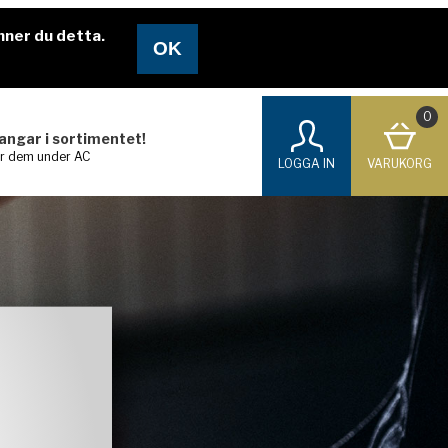
nner du detta.
0
langar i sortimentet!
ar dem under AC
LOGGA IN
VARUKORG