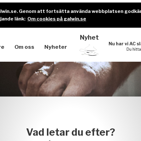
alwin.se. Genom att fortsätta använda webbplatsen godkä
jande länk:
Om cookies på galwin.se
Nyhet
Nu har vi AC s
re
Om oss
Nyheter
Du hitt
Vad letar du efter?