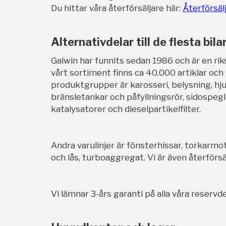
Du hittar våra återförsäljare här:
Återförsäl
Alternativdelar till de flesta bila
Galwin har funnits sedan 1986 och är en rik
vårt sortiment finns ca 40.000 artiklar och
produktgrupper är karosseri, belysning, hj
bränsletankar och påfyllningsrör, sidospegl
katalysatorer och dieselpartikelfilter.
Andra varulinjer är fönsterhissar, torkarmot
och lås, turboaggregat. Vi är även återförsäl
Vi lämnar 3-års garanti på alla våra reservde