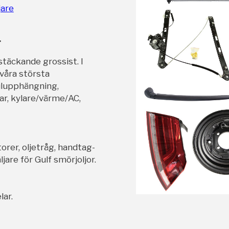
jare
r
stäckande grossist. I
 våra största
ulupphängning,
ar, kylare/värme/AC,
orer, oljetråg, handtag-
jare för Gulf smörjoljor.
lar.