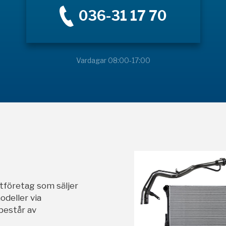
036-31 17 70
Vardagar 08:00-17:00
stföretag som säljer
odeller via
 består av