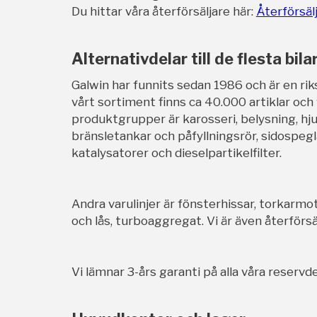
Du hittar våra återförsäljare här:
Återförsäl
Alternativdelar till de flesta bila
Galwin har funnits sedan 1986 och är en rik
vårt sortiment finns ca 40.000 artiklar och
produktgrupper är karosseri, belysning, hj
bränsletankar och påfyllningsrör, sidospegl
katalysatorer och dieselpartikelfilter.
Andra varulinjer är fönsterhissar, torkarmot
och lås, turboaggregat. Vi är även återförsäl
Vi lämnar 3-års garanti på alla våra reservde