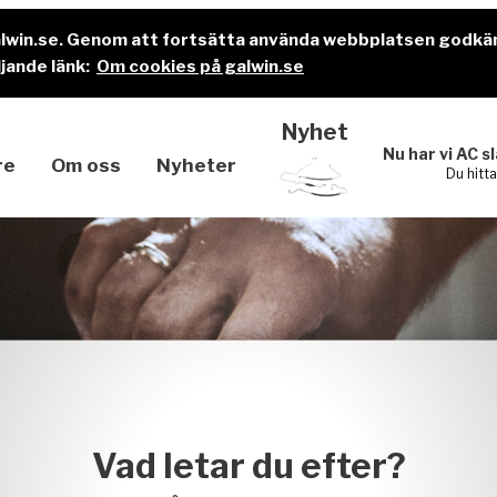
alwin.se. Genom att fortsätta använda webbplatsen godkä
jande länk:
Om cookies på galwin.se
Nyhet
Nu har vi AC s
re
Om oss
Nyheter
Du hitt
Vad letar du efter?