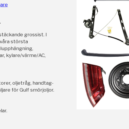
jare
r
stäckande grossist. I
 våra största
ulupphängning,
ar, kylare/värme/AC,
orer, oljetråg, handtag-
jare för Gulf smörjoljor.
lar.