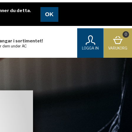
nner du detta.
0
langar i sortimentet!
ar dem under AC
LOGGA IN
VARUKORG