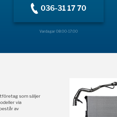
036-31 17 70
Vardagar 08:00-17:00
stföretag som säljer
odeller via
 består av