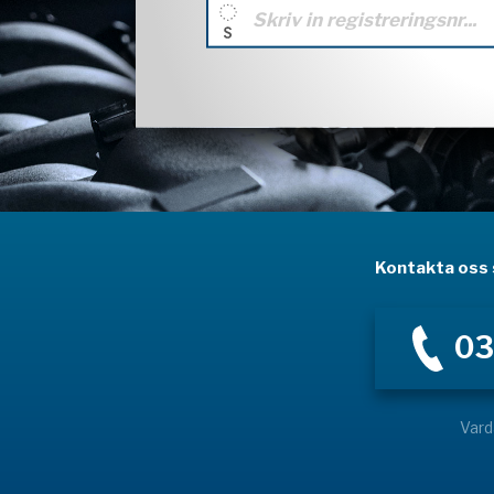
Kontakta oss s
03
Vard