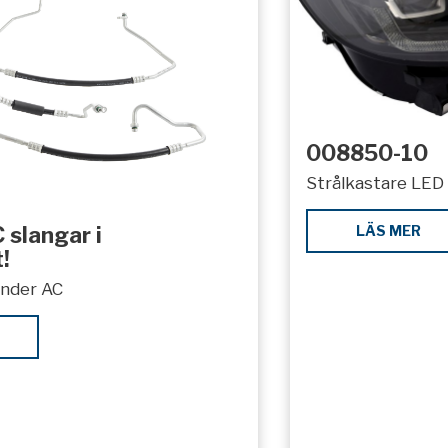
008850-10
Strålkastare LED 
LÄS MER
 slangar i
!
under AC