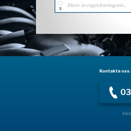
Kontakta oss s
03
Vard