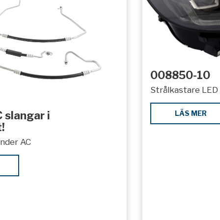
008850-10
Strålkastare LED 
LÄS MER
 slangar i
!
under AC