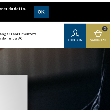
nner du detta.
0
langar i sortimentet!
ar dem under AC
LOGGA IN
VARUKORG