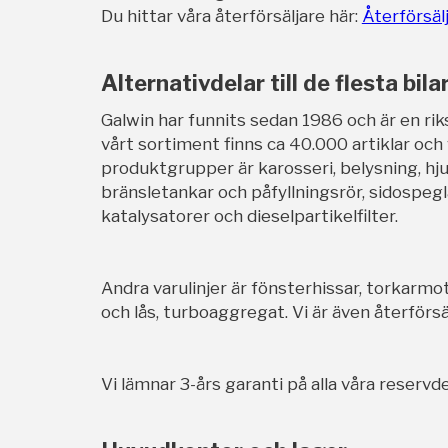
Du hittar våra återförsäljare här:
Återförsäl
Alternativdelar till de flesta bila
Galwin har funnits sedan 1986 och är en rik
vårt sortiment finns ca 40.000 artiklar och
produktgrupper är karosseri, belysning, hj
bränsletankar och påfyllningsrör, sidospegl
katalysatorer och dieselpartikelfilter.
Andra varulinjer är fönsterhissar, torkarmot
och lås, turboaggregat. Vi är även återförsäl
Vi lämnar 3-års garanti på alla våra reservde