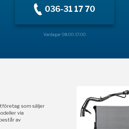
036-31 17 70
Vardagar 08:00-17:00
stföretag som säljer
odeller via
 består av