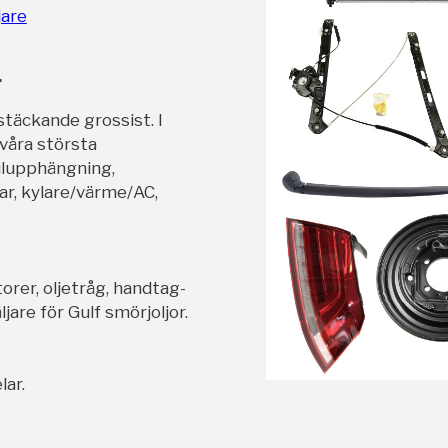
jare
r
stäckande grossist. I
 våra största
ulupphängning,
ar, kylare/värme/AC,
orer, oljetråg, handtag-
jare för Gulf smörjoljor.
lar.