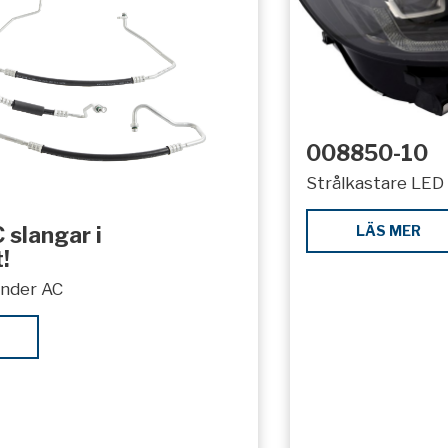
008850-10
Strålkastare LED 
LÄS MER
 slangar i
!
under AC