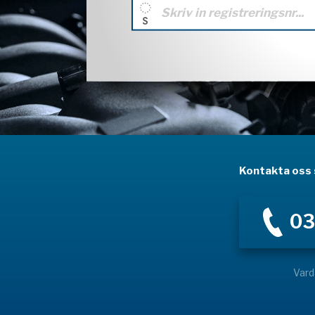
Kontakta oss s
03
Vard