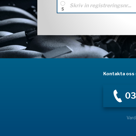
Kontakta oss s
03
Vard