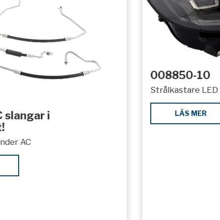
008850-10
Strålkastare LED 
LÄS MER
 slangar i
!
under AC