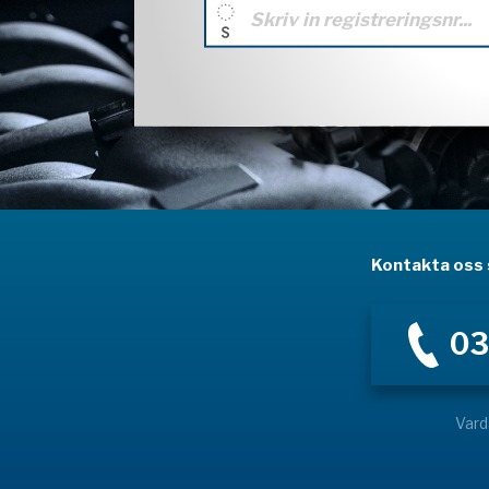
Kontakta oss s
03
Vard