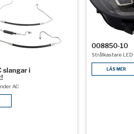
008850-10
Strålkastare LED 
LÄS MER
 slangar i
!
under AC