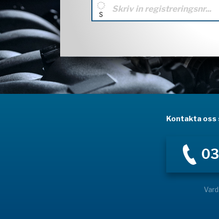
Kontakta oss s
03
Vard