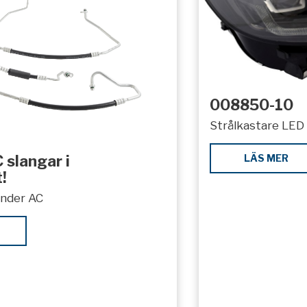
008850-10
Strålkastare LED 
LÄS MER
 slangar i
!
under AC