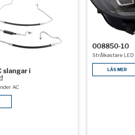
008850-10
Strålkastare LED 
LÄS MER
 slangar i
!
under AC