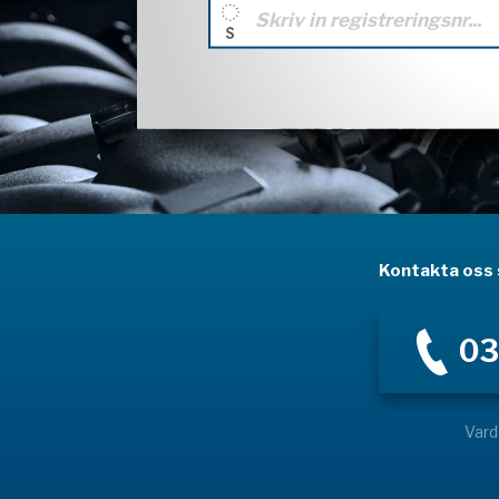
Kontakta oss s
03
Vard