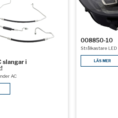
008850-10
Strålkastare LED 
LÄS MER
 slangar i
!
under AC