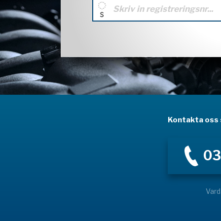
Kontakta oss s
03
Vard