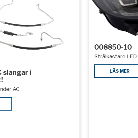
008850-10
Strålkastare LED 
LÄS MER
 slangar i
!
under AC