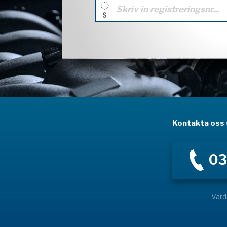
Kontakta oss s
03
Vard