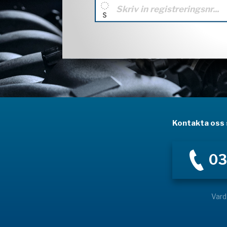
Kontakta oss s
03
Vard