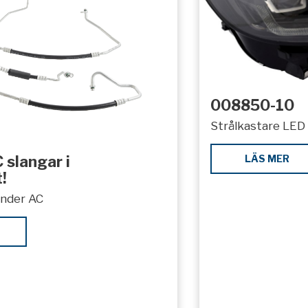
008850-10
Strålkastare LED 
LÄS MER
 slangar i
!
under AC