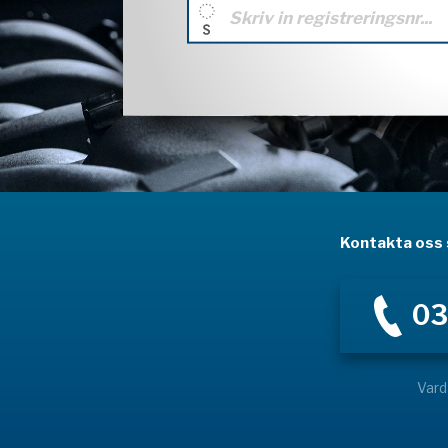
Kontakta oss s
03
Vard