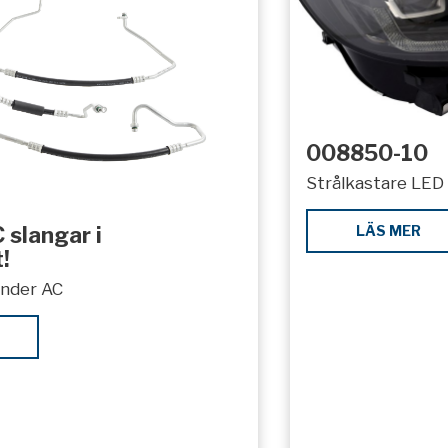
008850-10
Strålkastare LED 
LÄS MER
 slangar i
!
under AC