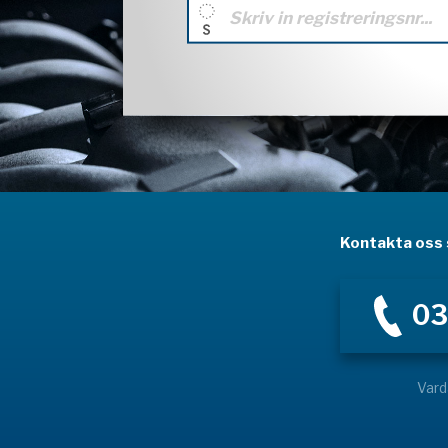
Kontakta oss s
03
Vard