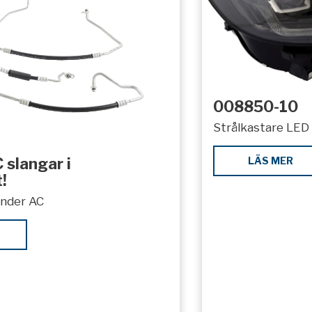
008850-10
Strålkastare LED 
LÄS MER
 slangar i
!
under AC