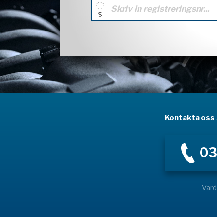
Kontakta oss s
03
Vard