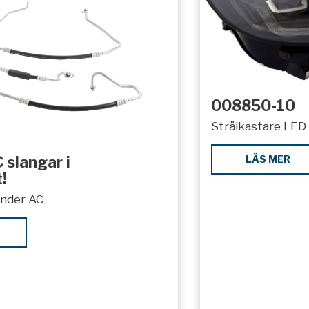
008850-10
Strålkastare LED 
LÄS MER
 slangar i
!
under AC