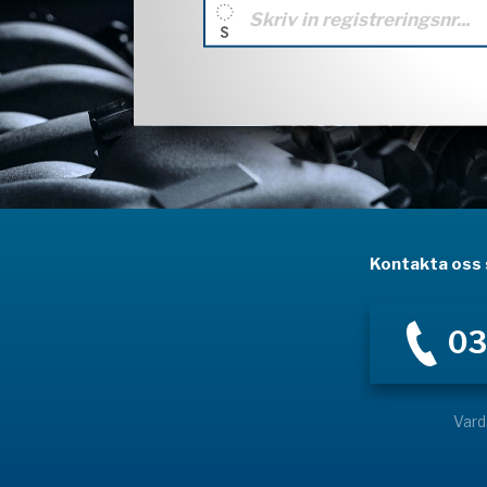
Kontakta oss s
03
Vard