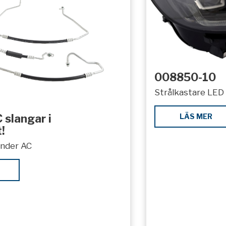
008850-10
Strålkastare LED 
LÄS MER
 slangar i
!
under AC