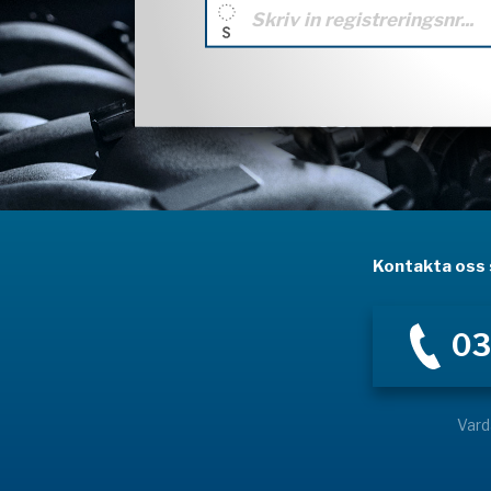
Kontakta oss s
03
Vard