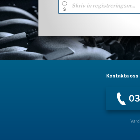
Kontakta oss s
03
Vard