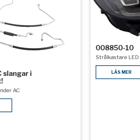
008850-10
Strålkastare LED 
LÄS MER
 slangar i
!
under AC