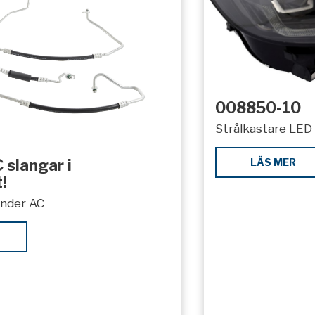
008850-10
Strålkastare LED 
LÄS MER
 slangar i
!
under AC