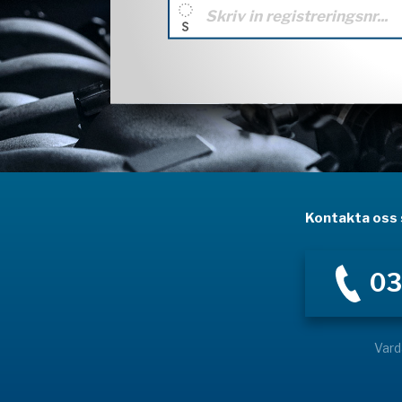
Kontakta oss s
03
Vard