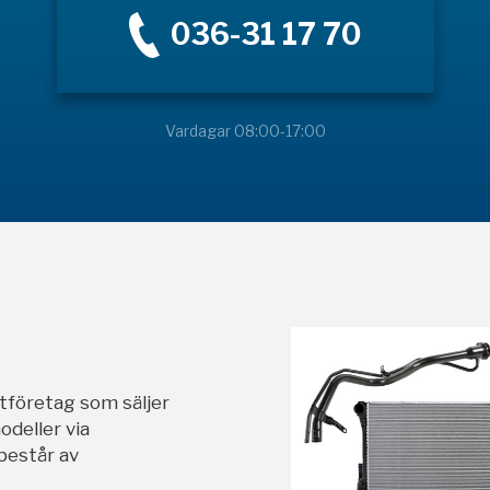
036-31 17 70
Vardagar 08:00-17:00
stföretag som säljer
odeller via
 består av