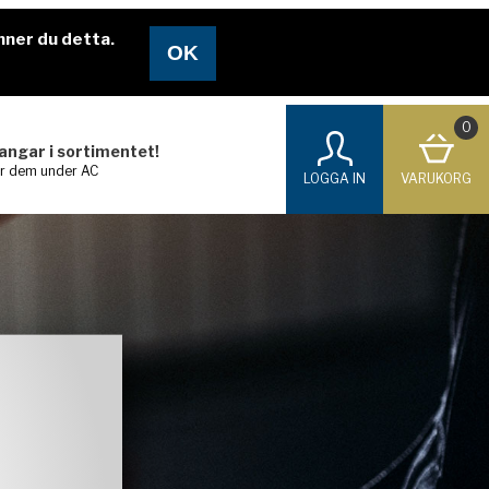
nner du detta.
0
langar i sortimentet!
ar dem under AC
LOGGA IN
VARUKORG