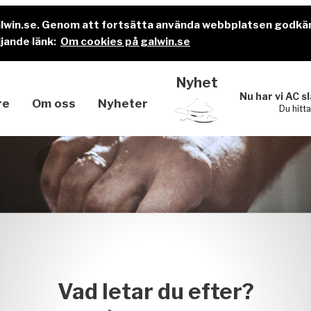
alwin.se. Genom att fortsätta använda webbplatsen godkä
jande länk:
Om cookies på galwin.se
Nyhet
Nu har vi AC s
re
Om oss
Nyheter
Du hitt
Vad letar du efter?