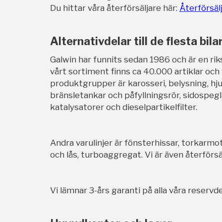
Du hittar våra återförsäljare här:
Återförsäl
Alternativdelar till de flesta bila
Galwin har funnits sedan 1986 och är en rik
vårt sortiment finns ca 40.000 artiklar och
produktgrupper är karosseri, belysning, hj
bränsletankar och påfyllningsrör, sidospegl
katalysatorer och dieselpartikelfilter.
Andra varulinjer är fönsterhissar, torkarmot
och lås, turboaggregat. Vi är även återförsäl
Vi lämnar 3-års garanti på alla våra reservde