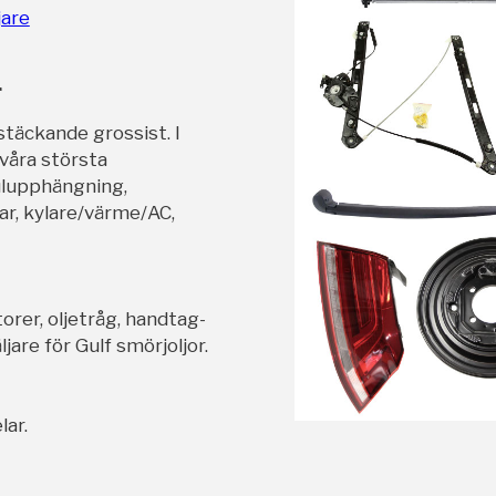
jare
r
stäckande grossist. I
 våra största
ulupphängning,
ar, kylare/värme/AC,
orer, oljetråg, handtag-
jare för Gulf smörjoljor.
lar.