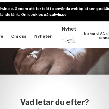
alwin.se. Genom att fortsätta använda webbplatsen godkä
jande länk:
Om cookies på galwin.se
Nyhet
Nu har vi AC s
re
Om oss
Nyheter
Du hitt
Vad letar du efter?