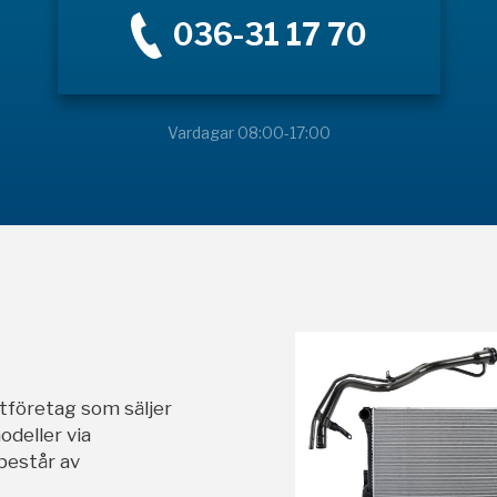
036-31 17 70
Vardagar 08:00-17:00
stföretag som säljer
odeller via
 består av