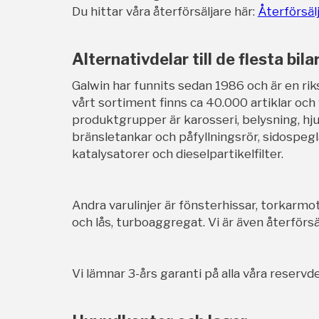
Du hittar våra återförsäljare här:
Återförsäl
Alternativdelar till de flesta bila
Galwin har funnits sedan 1986 och är en rik
vårt sortiment finns ca 40.000 artiklar och
produktgrupper är karosseri, belysning, hj
bränsletankar och påfyllningsrör, sidospegl
katalysatorer och dieselpartikelfilter.
Andra varulinjer är fönsterhissar, torkarmot
och lås, turboaggregat. Vi är även återförsäl
Vi lämnar 3-års garanti på alla våra reservde