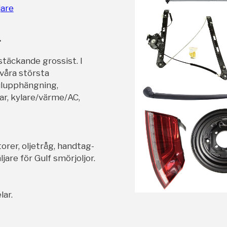
jare
r
stäckande grossist. I
 våra största
ulupphängning,
ar, kylare/värme/AC,
orer, oljetråg, handtag-
jare för Gulf smörjoljor.
lar.