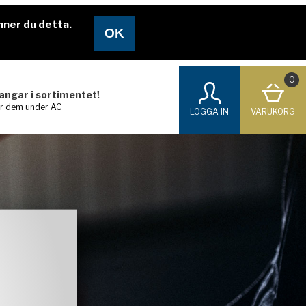
nner du detta.
0
langar i sortimentet!
ar dem under AC
LOGGA IN
VARUKORG