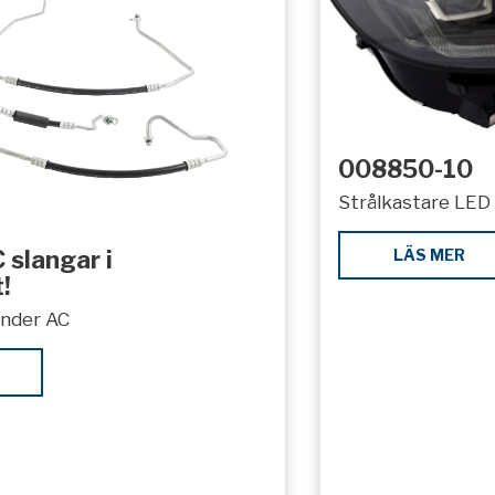
008850-10
Strålkastare LED 
LÄS MER
 slangar i
!
under AC