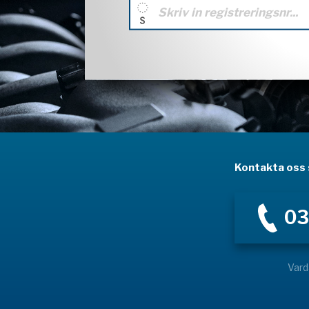
Kontakta oss s
03
Vard