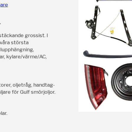
jare
r
stäckande grossist. I
 våra största
ulupphängning,
ar, kylare/värme/AC,
orer, oljetråg, handtag-
jare för Gulf smörjoljor.
lar.