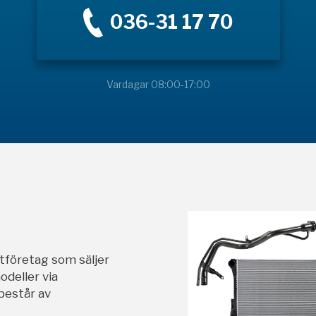
036-31 17 70
Vardagar 08:00-17:00
stföretag som säljer
odeller via
 består av