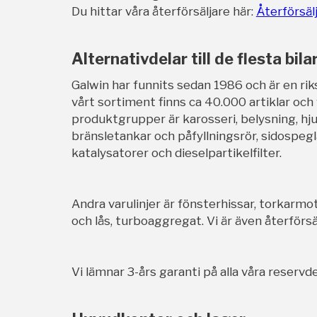
Du hittar våra återförsäljare här:
Återförsäl
Alternativdelar till de flesta bila
Galwin har funnits sedan 1986 och är en rik
vårt sortiment finns ca 40.000 artiklar och
produktgrupper är karosseri, belysning, hj
bränsletankar och påfyllningsrör, sidospegl
katalysatorer och dieselpartikelfilter.
Andra varulinjer är fönsterhissar, torkarmot
och lås, turboaggregat. Vi är även återförsäl
Vi lämnar 3-års garanti på alla våra reservde