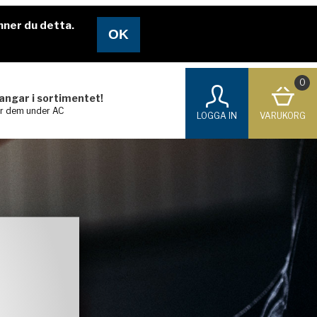
nner du detta.
0
langar i sortimentet!
ar dem under AC
LOGGA IN
VARUKORG