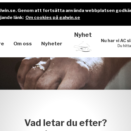
alwin.se. Genom att fortsätta använda webbplatsen godkä
jande länk:
Om cookies på galwin.se
Nyhet
Nu har vi AC s
re
Om oss
Nyheter
Du hitt
Vad letar du efter?