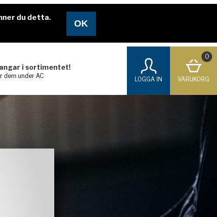
nner du detta.
0
langar i sortimentet!
ar dem under AC
LOGGA IN
VARUKORG