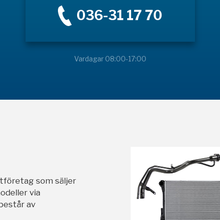
036-31 17 70
Vardagar 08:00-17:00
stföretag som säljer
odeller via
 består av