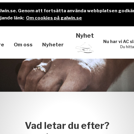
alwin.se. Genom att fortsätta använda webbplatsen godkä
jande länk:
Om cookies på galwin.se
Nyhet
Nu har vi AC s
re
Om oss
Nyheter
Du hitt
Vad letar du efter?