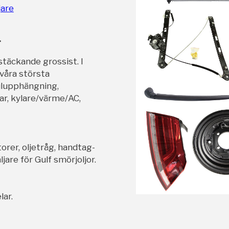
jare
r
stäckande grossist. I
 våra största
ulupphängning,
ar, kylare/värme/AC,
orer, oljetråg, handtag-
jare för Gulf smörjoljor.
lar.