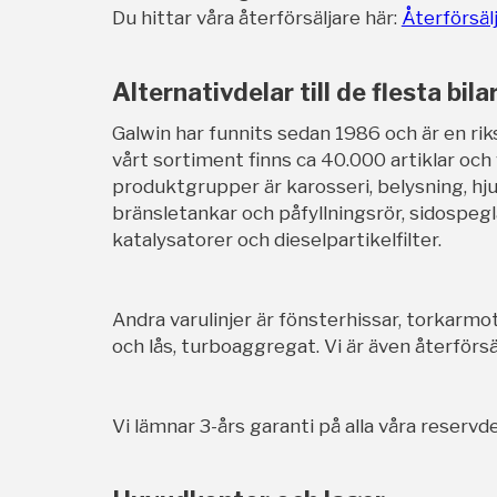
Du hittar våra återförsäljare här:
Återförsäl
Alternativdelar till de flesta bila
Galwin har funnits sedan 1986 och är en rik
vårt sortiment finns ca 40.000 artiklar och
produktgrupper är karosseri, belysning, hj
bränsletankar och påfyllningsrör, sidospegl
katalysatorer och dieselpartikelfilter.
Andra varulinjer är fönsterhissar, torkarmot
och lås, turboaggregat. Vi är även återförsäl
Vi lämnar 3-års garanti på alla våra reservde