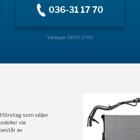
036-31 17 70
Vardagar 08:00-17:00
stföretag som säljer
odeller via
 består av