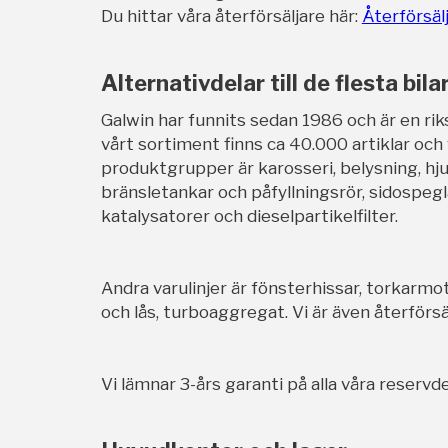
Du hittar våra återförsäljare här:
Återförsäl
Alternativdelar till de flesta bila
Galwin har funnits sedan 1986 och är en rik
vårt sortiment finns ca 40.000 artiklar och
produktgrupper är karosseri, belysning, hj
bränsletankar och påfyllningsrör, sidospegl
katalysatorer och dieselpartikelfilter.
Andra varulinjer är fönsterhissar, torkarmot
och lås, turboaggregat. Vi är även återförsäl
Vi lämnar 3-års garanti på alla våra reservde