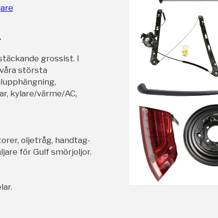
jare
r
stäckande grossist. I
 våra största
ulupphängning,
ar, kylare/värme/AC,
orer, oljetråg, handtag-
jare för Gulf smörjoljor.
lar.