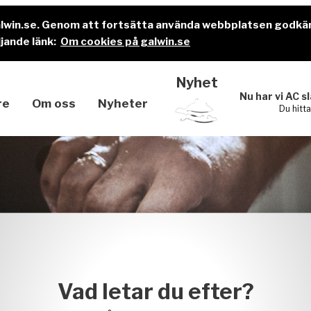
alwin.se. Genom att fortsätta använda webbplatsen godkä
jande länk:
Om cookies på galwin.se
Nyhet
Nu har vi AC s
re
Om oss
Nyheter
Du hitt
Vad letar du efter?