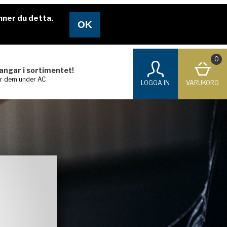
nner du detta.
0
langar i sortimentet!
ar dem under AC
LOGGA IN
VARUKORG