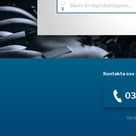
Kontakta oss s
03
Vard