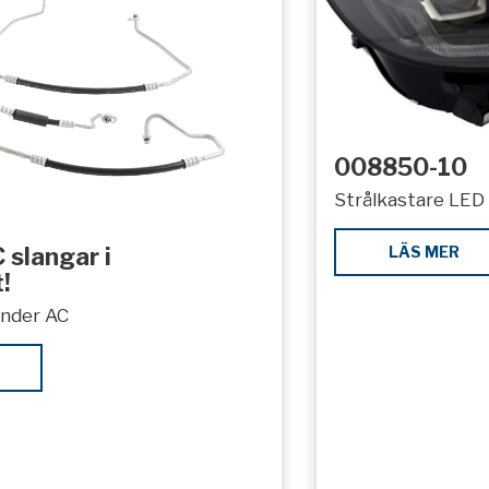
008850-10
Strålkastare LED 
LÄS MER
 slangar i
!
under AC