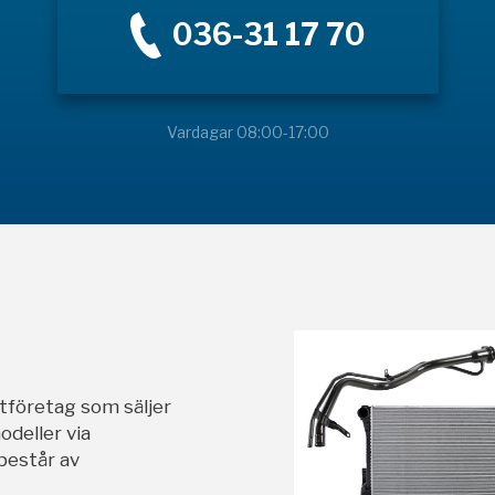
036-31 17 70
Vardagar 08:00-17:00
stföretag som säljer
odeller via
 består av