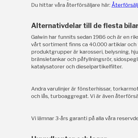
Du hittar våra återförsäljare här:
Återförsäl
Alternativdelar till de flesta bila
Galwin har funnits sedan 1986 och är en rik
vårt sortiment finns ca 40.000 artiklar och
produktgrupper är karosseri, belysning, hj
bränsletankar och påfyllningsrör, sidospegl
katalysatorer och dieselpartikelfilter.
Andra varulinjer är fönsterhissar, torkarmot
och lås, turboaggregat. Vi är även återförsäl
Vi lämnar 3-års garanti på alla våra reservde