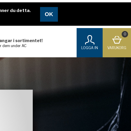
nner du detta.
0
langar i sortimentet!
ar dem under AC
LOGGA IN
VARUKORG