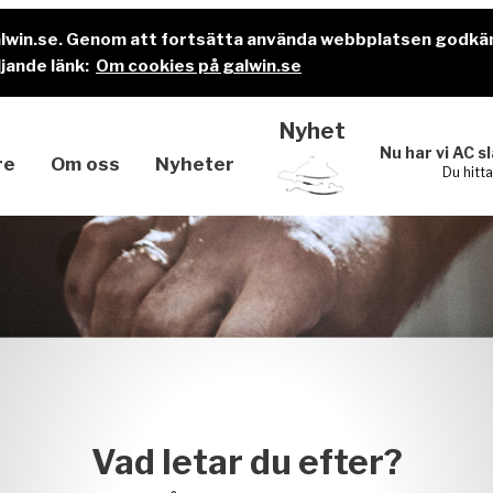
alwin.se. Genom att fortsätta använda webbplatsen godkä
jande länk:
Om cookies på galwin.se
Nyhet
Nu har vi AC s
re
Om oss
Nyheter
Du hitt
Vad letar du efter?