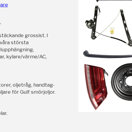
jare
r
stäckande grossist. I
 våra största
ulupphängning,
ar, kylare/värme/AC,
orer, oljetråg, handtag-
jare för Gulf smörjoljor.
lar.