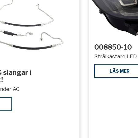
008850-10
Strålkastare LED 
LÄS MER
 slangar i
!
under AC