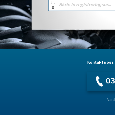
Kontakta oss s
03
Vard