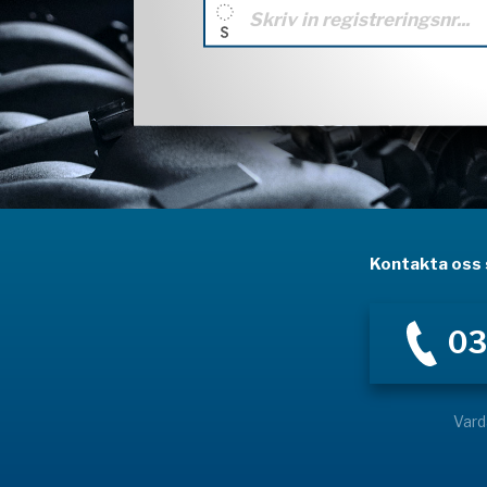
Kontakta oss s
03
Vard