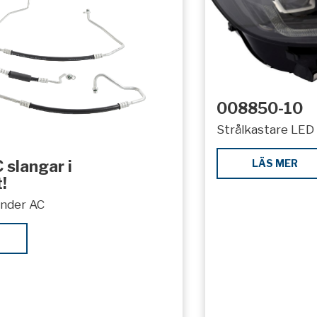
008850-10
Strålkastare LED 
LÄS MER
 slangar i
!
under AC